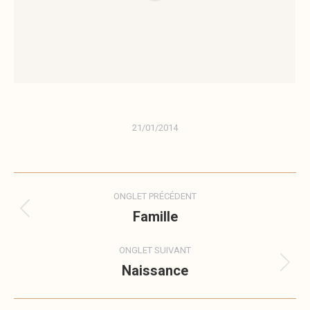
21/01/2014
Navigation
ONGLET PRÉCÉDENT
de
Famille
Onglet
précédent
commentaire
ONGLET SUIVANT
Naissance
Onglet
suivant