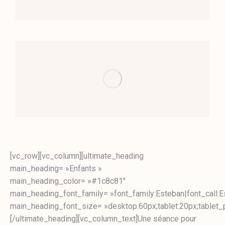
[vc_row][vc_column][ultimate_heading
main_heading= »Enfants »
main_heading_color= »#1c8c81″
main_heading_font_family= »font_family:Esteban|font_call:E
main_heading_font_size= »desktop:60px;tablet:20px;tablet_p
[/ultimate_heading][vc_column_text]Une séance pour