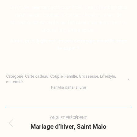
Offrir une séance photo pour Noël, c’est offrir bien plus
qu’un simple cadeau : c’est une attention pleine de
chaleur et de sincérité, qui fait plaisir sur le moment et
encore longtemps après.
Alors, prêt à glisser un peu de magie visuelle sous
le sapin ?
Catégorie
Carte cadeau
,
Couple
,
Famille
,
Grossesse
,
Lifestyle
,
maternité
Par
Mia dans la lune
ONGLET PRÉCÉDENT
Mariage d’hiver, Saint Malo